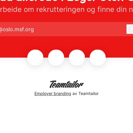
beide om rekrutteringen og finne din n
@oslo.msf.org
Employer branding
av Teamtailor